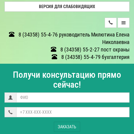
ВЕРСИЯ ДЛЯ СЛАБОВИДЯЩИХ
ДЕЯТЕЛЬНОСТЬ
8 (34358) 55-4-76 руководитель Милютина Елена
Николаевна
ФОТОГАЛЕРЕЯ
8 (34358) 55-2-27 пост охраны
8 (34358) 55-4-79 бухгалтерия
О
ЦЕНТРЕ
Получи консультацию прямо
ОТЗЫВЫ
сейчас!
КОНТАКТЫ
НЕЗАВИСИМАЯ
ОЦЕНКА
КАЧЕСТВА
ЗАКАЗАТЬ