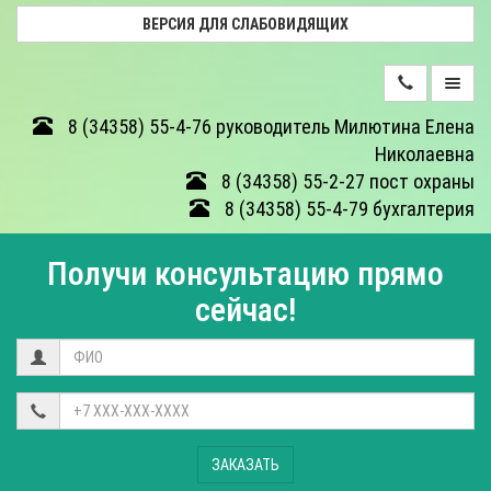
ВЕРСИЯ ДЛЯ СЛАБОВИДЯЩИХ
ДЕЯТЕЛЬНОСТЬ
8 (34358) 55-4-76 руководитель Милютина Елена
Николаевна
ФОТОГАЛЕРЕЯ
8 (34358) 55-2-27 пост охраны
8 (34358) 55-4-79 бухгалтерия
О
ЦЕНТРЕ
Получи консультацию прямо
ОТЗЫВЫ
сейчас!
КОНТАКТЫ
НЕЗАВИСИМАЯ
ОЦЕНКА
КАЧЕСТВА
ЗАКАЗАТЬ