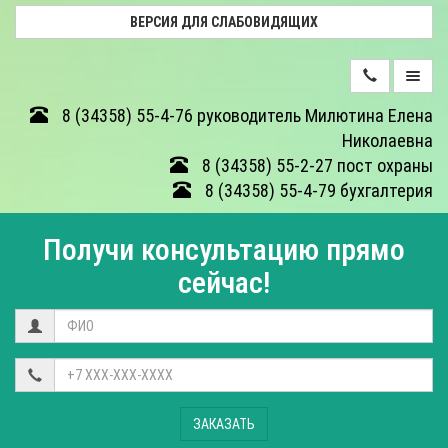
ВЕРСИЯ ДЛЯ СЛАБОВИДЯЩИХ
ДЕЯТЕЛЬНОСТЬ
8 (34358) 55-4-76 руководитель Милютина Елена
Николаевна
ФОТОГАЛЕРЕЯ
8 (34358) 55-2-27 пост охраны
8 (34358) 55-4-79 бухгалтерия
О
ЦЕНТРЕ
Получи консультацию прямо
ОТЗЫВЫ
сейчас!
КОНТАКТЫ
НЕЗАВИСИМАЯ
ОЦЕНКА
КАЧЕСТВА
ЗАКАЗАТЬ