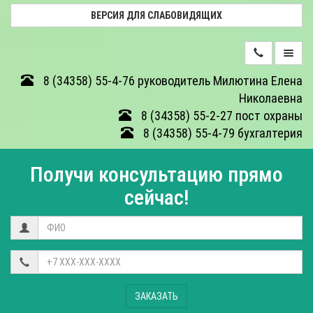
ВЕРСИЯ ДЛЯ СЛАБОВИДЯЩИХ
ДЕЯТЕЛЬНОСТЬ
8 (34358) 55-4-76 руководитель Милютина Елена
Николаевна
ФОТОГАЛЕРЕЯ
8 (34358) 55-2-27 пост охраны
8 (34358) 55-4-79 бухгалтерия
О
ЦЕНТРЕ
Получи консультацию прямо
ОТЗЫВЫ
сейчас!
КОНТАКТЫ
НЕЗАВИСИМАЯ
ОЦЕНКА
КАЧЕСТВА
ЗАКАЗАТЬ